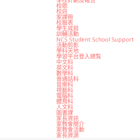
學校計劃及報告
校歌
校訊
家課冊
校曆表
學生成就
訓輔活動
NCS Student School Support
活動剪影
學科天地
學習平台登入總覧
中文科
英文科
數學科
普通話科
音樂科
視藝科
電腦科
體育科
人文科
圖書課
家長資訊
家教會簡介
家教會活動
家長資源