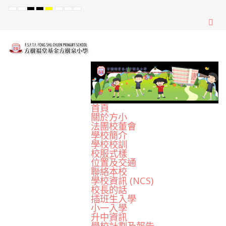
Default
Night
High
High
High
Set
Set
Set
mode
mode
Contrast
Contrast
Contrast
Smaller
Default
Larger
Black
Black
Yellow
Font
Font
Font
White
Yellow
Black
mode
mode
mode
首頁
關於方小
法團校董會
學校簡介
學校校訓
校服式樣
位置及交通
聯絡本校
學校資訊 (NCS)
校長的話
插班生入學
小一入學
升中資訊