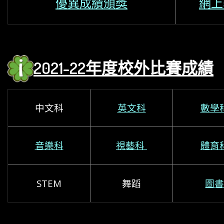
優異成績頒獎
網上
2021-22年度校外比賽成績
中文科
英文科
數學
音樂科
視藝科
體育
STEM
舞蹈
圖書