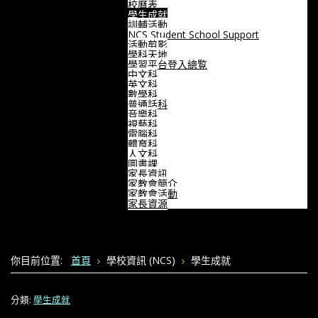
校曆表
學生成就
訓輔活動
NCS Student School Support
活動剪影
學科天地
學習平台登入總覧
中文科
英文科
數學科
普通話科
音樂科
視藝科
電腦科
體育科
人文科
圖書課
家長資訊
家教會簡介
家教會活動
家長資源
你目前位置:
首頁
學校資訊 (NCS)
學生成就
分類:
學生成就