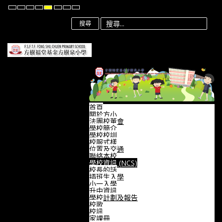
Default
Night
High
High
High
Set
Set
Set
mode
mode
Contrast
Contrast
Contrast
Smaller
Default
Larger
Black
Black
Yellow
Font
Font
Font
搜尋
White
Yellow
Black
mode
mode
mode
首頁
關於方小
法團校董會
學校簡介
學校校訓
校服式樣
位置及交通
聯絡本校
學校資訊 (NCS)
校長的話
插班生入學
小一入學
升中資訊
學校計劃及報告
校歌
校訊
家課冊