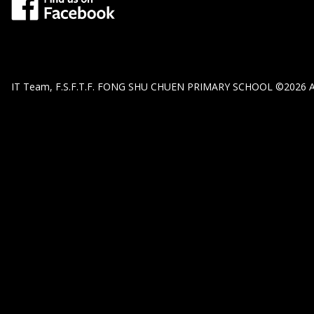
IT Team, F.S.F.T.F. FONG SHU CHUEN PRIMARY SCHOOL ©2026 All