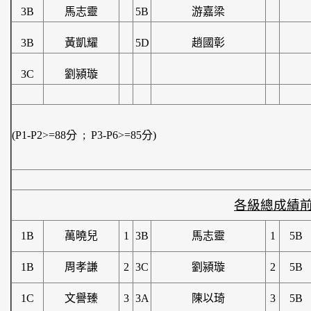
3B
馬志靈
5B
游嘉梁
3B
黃凱耀
5D
趙國彰
3C
劉潁璇
(P1-P2>=88
分
;
P3-P6>=85
分
)
各級總成績
1B
萬曉兒
1
3B
馬志靈
1
5B
1B
周孝謙
2
3C
劉潁璇
2
5B
1C
文譽臻
3
3A
陳以琦
3
5B