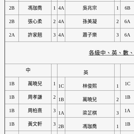
2B
馮珈喬
1
4A
吳兆宗
1
6B
2B
張心柔
2
4A
孫美凝
2
6A
2A
許家翹
3
4A
蕭子樂
3
6A
各級中、英、數
中
英
1B
萬曉兒
1
1C
1C
林俊熙
1
1B
周孝謙
2
1B
1B
萬曉兒
2
1B
周柏熹
3
1A
1A
梁芷棋
3
1B
黃文軒
3
1B
2B
馮珈喬
1