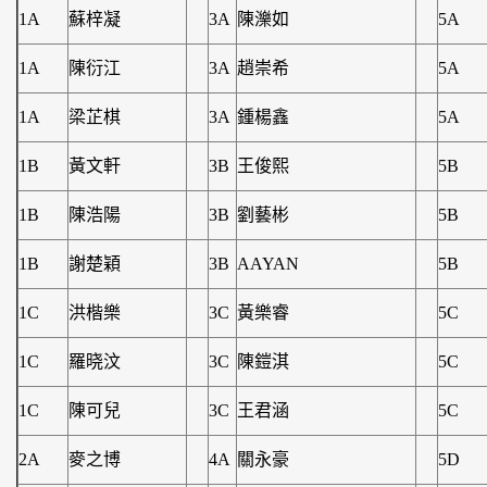
1A
蘇梓凝
3A
陳濼如
5A
1A
陳衍江
3A
趙崇希
5A
1A
梁芷棋
3A
鍾楊鑫
5A
1B
黃文軒
3B
王俊熙
5B
1B
陳浩陽
3B
劉藝彬
5B
1B
謝楚穎
3B
AAYAN
5B
1C
洪楷樂
3C
黃樂睿
5C
1C
羅晓汶
3C
陳鎧淇
5C
1C
陳可兒
3C
王君涵
5C
2A
麥之博
4A
關永豪
5D