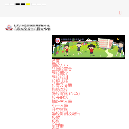
Default
Night
High
High
High
Set
Set
Set
mode
mode
Contrast
Contrast
Contrast
Smaller
Default
Larger
Black
Black
Yellow
Font
Font
Font
White
Yellow
Black
mode
mode
mode
首頁
關於方小
法團校董會
學校簡介
學校校訓
校服式樣
位置及交通
聯絡本校
學校資訊 (NCS)
校長的話
插班生入學
小一入學
升中資訊
學校計劃及報告
校歌
校訊
家課冊