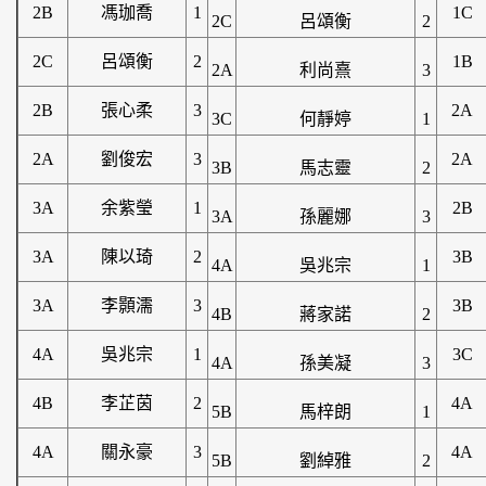
2B
馮珈喬
1
1C
2C
呂頌衡
2
2C
呂頌衡
2
1B
2A
利尚熹
3
2B
張心柔
3
2A
3C
何靜婷
1
2A
劉俊宏
3
2A
3B
馬志靈
2
3A
余紫瑩
1
2B
3A
孫麗娜
3
3A
陳以琦
2
3B
4A
吳兆宗
1
3A
李顥濡
3
3B
4B
蔣家諾
2
4A
吳兆宗
1
3C
4A
孫美凝
3
4B
李芷茵
2
4A
5B
馬梓朗
1
4A
關永豪
3
4A
5B
劉綽雅
2