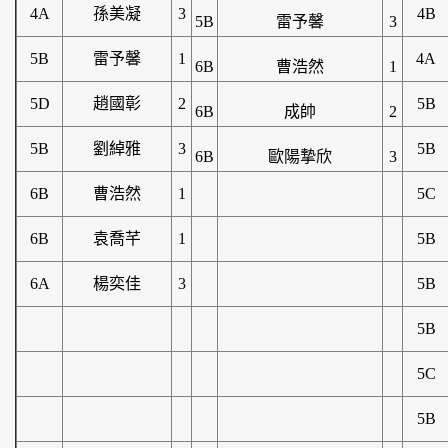
4A
孫美凝
3
4B
5B
雷予馨
3
5B
雷予馨
1
4A
6B
曹浩然
1
5D
趙國彰
2
5B
6B
成帥
2
5B
劉綽雅
3
5B
6B
歐陽摯欣
3
6B
曹浩然
1
5C
6B
袁喬芊
1
5B
6A
楊奕佳
3
5B
5B
5C
5B