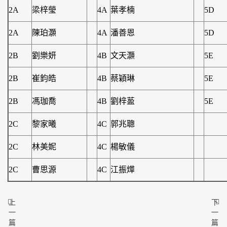
2A
梁梓瑩
4A
葉孝楠
5D
2A
陳珀灝
4A
潘善恩
5D
2B
劉樂妍
4B
文天灝
5E
2B
崔鈞皓
4B
蔡穎琳
5E
2B
馮珈喬
4B
劉梓萾
5E
2C
黎家曦
4C
郭兆聰
2C
林美妮
4C
楊敏儀
2C
曹思源
4C
江振燁
上
下
一
一
篇
篇