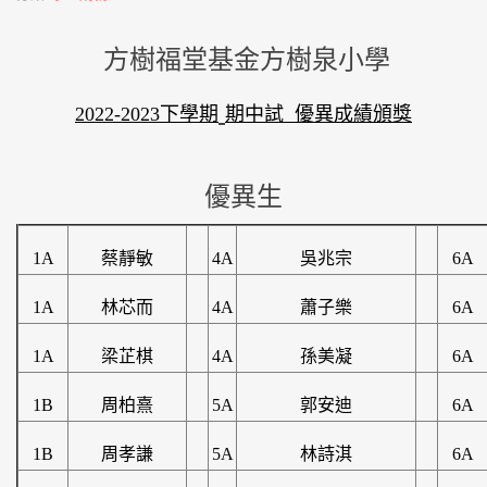
方樹福堂基金方樹泉小學
2022-2023下
學期
期中試
優異成績頒獎
優異生
1A
蔡靜敏
4A
吳兆宗
6A
1A
林芯而
4A
蕭子樂
6A
1A
梁芷棋
4A
孫美凝
6A
1B
周柏熹
5A
郭安迪
6A
1B
周孝謙
5A
林詩淇
6A