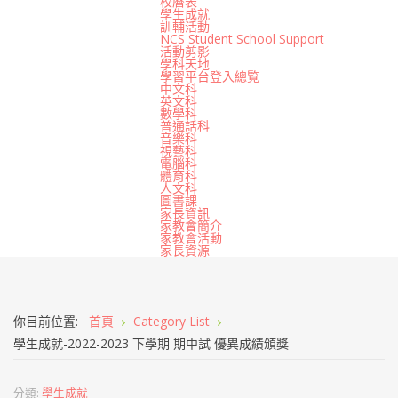
校曆表
學生成就
訓輔活動
NCS Student School Support
活動剪影
學科天地
學習平台登入總覧
中文科
英文科
數學科
普通話科
音樂科
視藝科
電腦科
體育科
人文科
圖書課
家長資訊
家教會簡介
家教會活動
家長資源
你目前位置:
首頁
Category List
學生成就-2022-2023 下學期 期中試 優異成績頒獎
分類:
學生成就