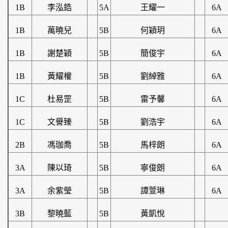
1B
李泓鋯
5A
王耀一
6A
1B
萬曉兒
5B
何穎玥
6A
1B
謝楚穎
5B
簡俊宇
6A
1B
黃耀權
5B
劉綽雅
6A
1C
杜易罡
5B
雷予馨
6A
1C
文譽臻
5B
劉浩宇
6A
2B
馮珈喬
5B
馬梓朗
6A
3A
陳以琦
5B
寧俊朗
6A
3A
余紫瑩
5B
譚萱琳
6A
3B
黎曉藍
5B
黃凱悅