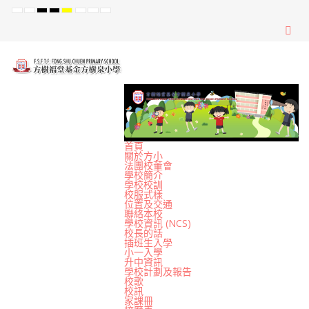
Default
Night
High
High
High
Set
Set
Set
mode
mode
Contrast
Contrast
Contrast
Smaller
Default
Larger
Black
Black
Yellow
Font
Font
Font
White
Yellow
Black
mode
mode
mode
首頁
關於方小
法團校董會
學校簡介
學校校訓
校服式樣
位置及交通
聯絡本校
學校資訊 (NCS)
校長的話
插班生入學
小一入學
升中資訊
學校計劃及報告
校歌
校訊
家課冊