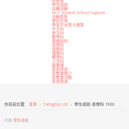
校曆表
學生成就
訓輔活動
NCS Student School Support
活動剪影
學科天地
學習平台登入總覧
中文科
英文科
數學科
普通話科
音樂科
視藝科
電腦科
體育科
人文科
圖書課
家長資訊
家教會簡介
家教會活動
家長資源
你目前位置:
首頁
Category List
學生成就-音樂科 1920
分類:
學生成就