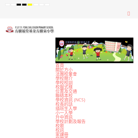
Default
Night
High
High
High
Set
Set
Set
mode
mode
Contrast
Contrast
Contrast
Smaller
Default
Larger
Black
Black
Yellow
Font
Font
Font
White
Yellow
Black
mode
mode
mode
首頁
關於方小
法團校董會
學校簡介
學校校訓
校服式樣
位置及交通
聯絡本校
學校資訊 (NCS)
校長的話
插班生入學
小一入學
升中資訊
學校計劃及報告
校歌
校訊
家課冊