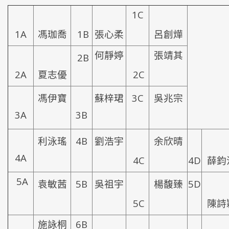
1
C
1A
馮珈喬
1B
張心柔
呂創燁
何靜婷
張靖其
2B
2A
夏志優
2C
馮伊寶
蘇梓珺
3C
吳兆宗
3A
3B
利泳瑤
4B
劉浩宇
余欣晴
4A
4C
4D
薛鈞
5A
袁敏茜
5B
吳祖宇
楊馥臻
5D
5C
陳詩
施詠桐
6B