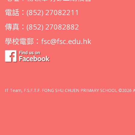
電話：(852) 27082211
傳真：(852) 27082882
學校電郵：
fsc@fsc.edu.hk
IT Team, F.S.F.T.F. FONG SHU CHUEN PRIMARY SCHOOL ©2026 All