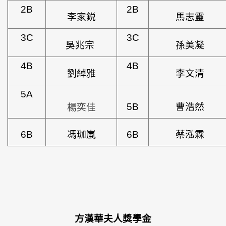
2B
2B
李家鋭
馬志靈
3C
3C
吳兆宗
孫美凝
4B
4B
劉綽雅
李文清
5A
楊奕佳
5B
曹浩然
6B
馮珈
嵐
6B
蔡泓霖
方漢華
夫人
獎
學金