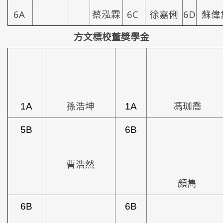
6A
蔡泓霖
6C
徐嘉俐
6D
蘇偉
方文標校董獎學金
1A
孫浩坤
1A
馮珈喬
5B
6B
曹浩然
顏雋
6B
6B