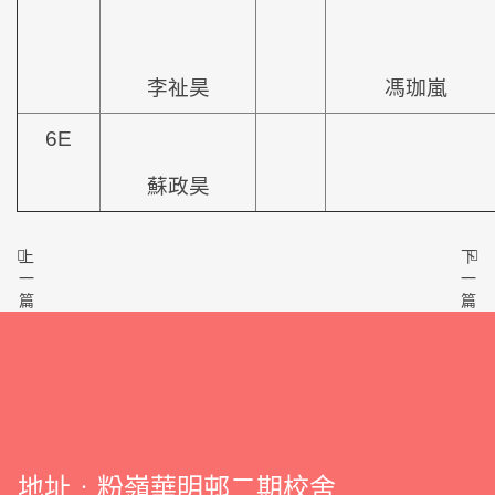
李祉昊
馮珈嵐
6E
蘇政昊
上
下
一
一
篇
篇
地址﹕粉嶺華明邨二期校舍