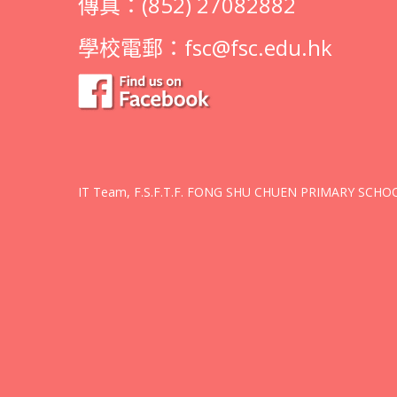
傳真：(852) 27082882
學校電郵：
fsc@fsc.edu.hk
IT Team, F.S.F.T.F. FONG SHU CHUEN PRIMARY SCHOOL