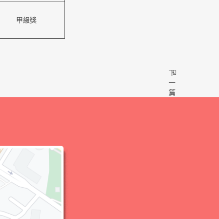
甲級獎
下
一
篇