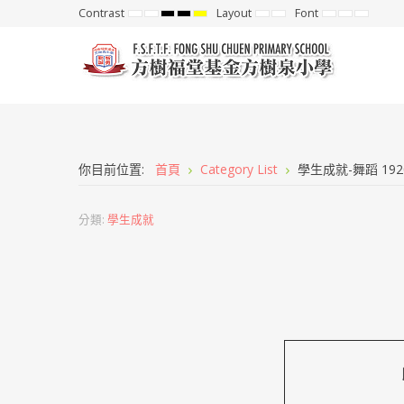
Contrast
Layout
Font
Default
Night
High
High
High
Fixed
Wide
Set
Set
Set
mode
mode
Contrast
Contrast
Contrast
layout
layout
Smaller
Default
Larger
Black
Black
Yellow
Font
Font
Font
White
Yellow
Black
mode
mode
mode
你目前位置:
首頁
Category List
學生成就-舞蹈 192
分類:
學生成就