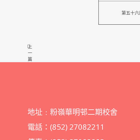
第五十六
上
一
篇
地址﹕粉嶺華明邨二期校舍
電話：(852) 27082211