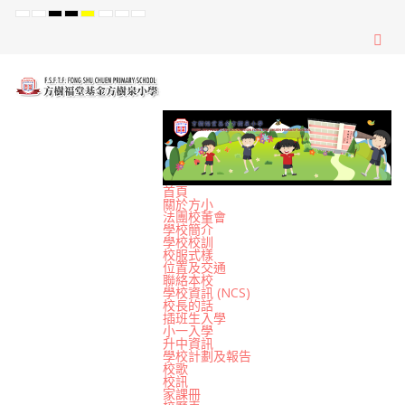
Default
Night
High
High
High
Set
Set
Set
mode
mode
Contrast
Contrast
Contrast
Smaller
Default
Larger
Black
Black
Yellow
Font
Font
Font
White
Yellow
Black
mode
mode
mode
首頁
關於方小
法團校董會
學校簡介
學校校訓
校服式樣
位置及交通
聯絡本校
學校資訊 (NCS)
校長的話
插班生入學
小一入學
升中資訊
學校計劃及報告
校歌
校訊
家課冊