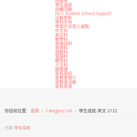
校曆表
學生成就
訓輔活動
NCS Student School Support
活動剪影
學科天地
學習平台登入總覧
中文科
英文科
數學科
普通話科
音樂科
視藝科
電腦科
體育科
人文科
圖書課
家長資訊
家教會簡介
家教會活動
家長資源
你目前位置:
首頁
Category List
學生成就-英文 2122
分類:
學生成就