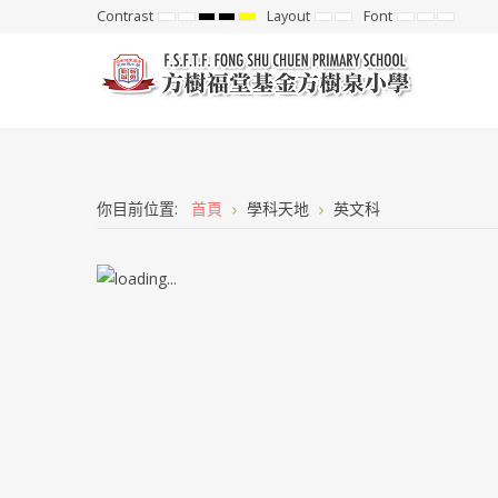
Contrast
Layout
Font
Default
Night
High
High
High
Fixed
Wide
Set
Set
Set
mode
mode
Contrast
Contrast
Contrast
layout
layout
Smaller
Default
Larger
Black
Black
Yellow
Font
Font
Font
White
Yellow
Black
mode
mode
mode
你目前位置:
首頁
學科天地
英文科