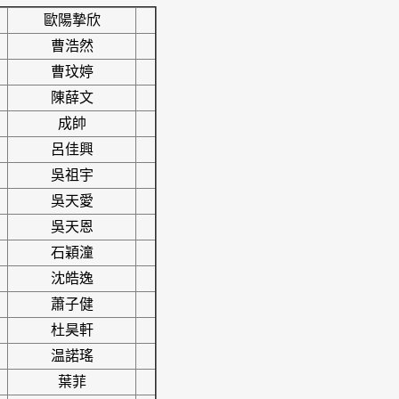
歐陽摯欣
曹浩然
曹玟婷
陳薛文
成帥
呂佳興
吳祖宇
吳天愛
吳天恩
石穎潼
沈皓逸
蕭子健
杜昊軒
温諾瑤
葉菲