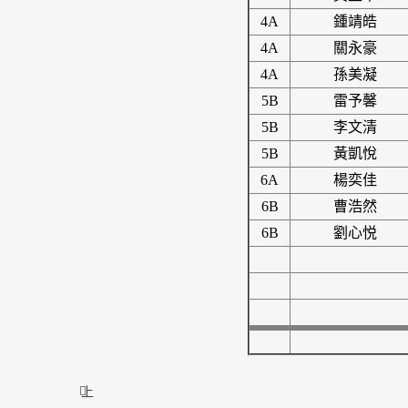
4A
鍾靖皓
4A
關永豪
4A
孫美凝
5B
雷予馨
5B
李文清
5B
黃凱悅
6A
楊奕佳
6B
曹浩然
6B
劉心悦
上