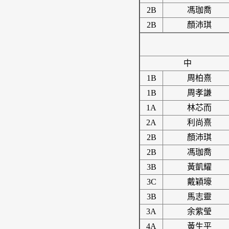
2B
馮珈喬
2B
顏沛琪
中
1B
周柏熹
1B
周孝謙
1A
林芯而
2A
利尚熹
2B
顏沛琪
2B
馮珈喬
3B
黃凱耀
3C
戴穎壕
3B
馬志靈
3A
余紫瑩
4A
黃生平