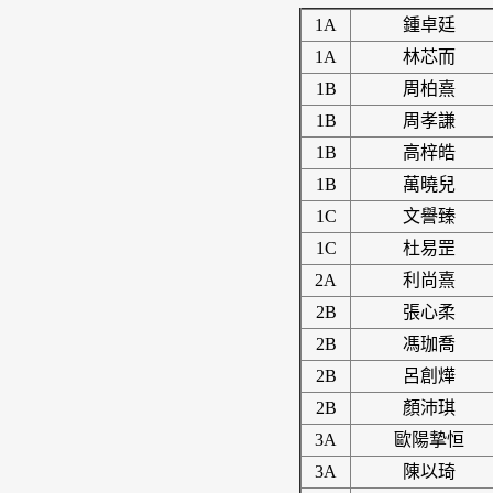
1A
鍾卓廷
1A
林芯而
1B
周柏熹
1B
周孝謙
1B
高梓皓
1B
萬曉兒
1C
文譽臻
1C
杜易罡
2A
利尚熹
2B
張心柔
2B
馮珈喬
2B
呂創燁
2B
顏沛琪
3A
歐陽摯恒
3A
陳以琦