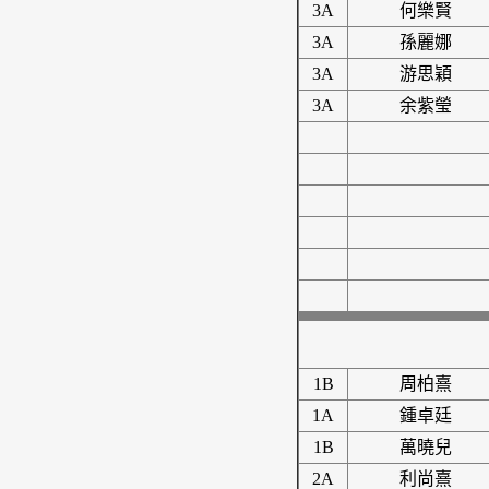
3A
何樂賢
3A
孫麗娜
3A
游思穎
3A
余紫瑩
1B
周柏熹
1A
鍾卓廷
1B
萬曉兒
2A
利尚熹