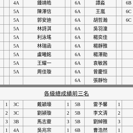
4A
鍾靖皓
6A
譚淼
6B
5A
陳澤信
6A
王嵐
6C
5A
郭安迪
6A
胡哲瀚
6C
5A
林詩淇
6A
吳羽潼
5A
利泳瑤
6A
楊奕佳
5A
林瑞函
6A
楊靜雅
5A
盧曦銘
6A
楊澤勛
5A
王耀一
6A
袁敏茜
5A
周佳璇
6A
曾慶恒
6A
張靜怡
各級總成績前三名
1
3C
戴穎壕
1
5B
雷予馨
1
2
3C
劉潁璇
2
5B
李文清
2
3
3B
馬志靈
3
5B
劉綽雅
3
1
4A
吳兆宗
1
6B
曹浩然
1