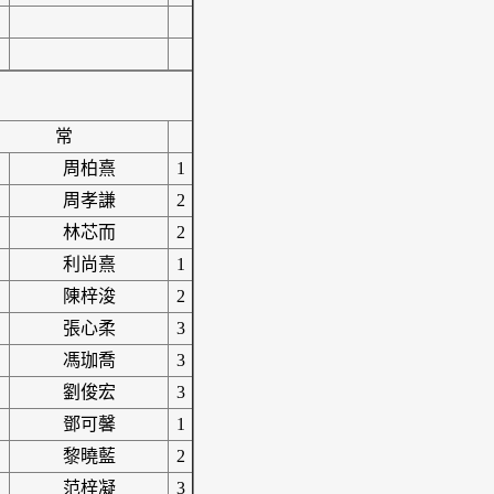
常
周柏熹
1
周孝謙
2
林芯而
2
利尚熹
1
陳梓浚
2
張心柔
3
馮珈喬
3
劉俊宏
3
鄧可馨
1
黎曉藍
2
范梓凝
3