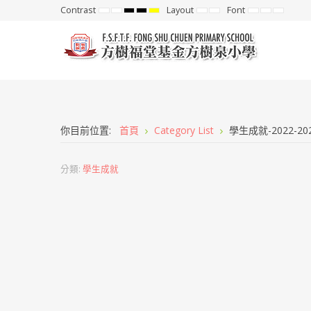
Contrast
Layout
Font
Default
Night
High
High
High
Fixed
Wide
Set
Set
Set
mode
mode
Contrast
Contrast
Contrast
layout
layout
Smaller
Default
Larger
Black
Black
Yellow
Font
Font
Font
White
Yellow
Black
mode
mode
mode
你目前位置:
首頁
Category List
學生成就-2022-2
分類:
學生成就