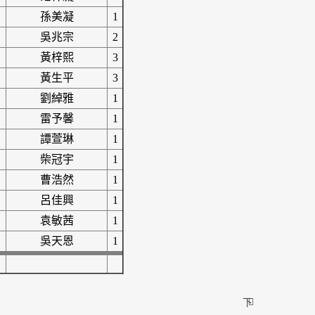
孫美凝
1
吳兆宗
2
黃梓熙
3
黃生平
3
劉綽雅
1
雷予馨
1
譚萱琳
1
柴冠宇
1
曹浩然
1
呂佳興
1
袁敏茜
1
吳天恩
1
下