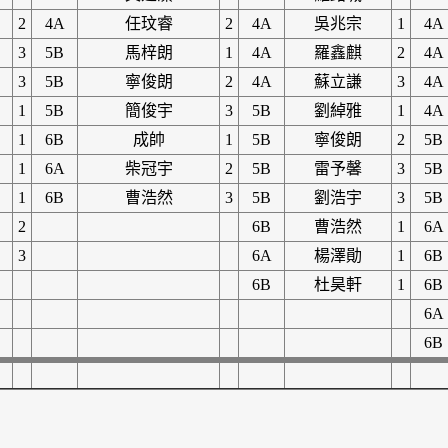
2
4A
任玟睿
2
4A
吳兆宗
1
4A
3
5B
馬梓朗
1
4A
羅鑫麒
2
4A
3
5B
寧俊朗
2
4A
蘇立謙
3
4A
1
5B
簡俊宇
3
5B
劉綽雅
1
4A
1
6B
成帥
1
5B
寧俊朗
2
5B
1
6A
柴冠宇
2
5B
雷予馨
3
5B
1
6B
曹浩然
3
5B
劉浩宇
3
5B
2
6B
曹浩然
1
6A
3
6A
楊澤勛
1
6B
6B
杜昊軒
1
6B
6A
6B