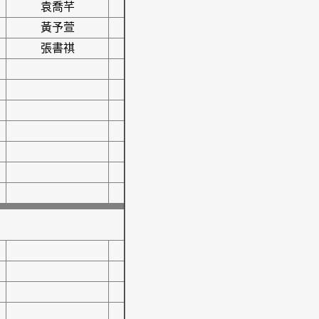
袁喬芊
黃予萱
張書祺