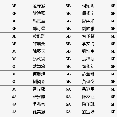
3B
范梓凝
5B
何穎玥
6B
3B
黎曉藍
5B
簡俊宇
6B
3B
馬志靈
5B
鄺羿如
6B
3B
鄧可馨
5B
劉綽雅
6B
3B
黃凱耀
5B
雷予馨
6B
3B
許震豪
5B
李文清
6B
3C
陳藝天
5B
劉浩宇
6B
3C
蔡政賢
5B
馬梓朗
6B
3C
戴穎壕
5B
寧俊朗
6B
3C
何靜婷
5B
譚萱琳
6B
3C
劉潁璇
5B
黃凱悅
6B
3C
曾峻熙
6A
柴冠宇
6B
4A
羅鑫麒
6A
陳林征
6B
4A
吳兆宗
6A
陳芷琳
6B
4A
孫美凝
6A
劉宣妤
6B