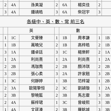
2
4A
孫美凝
2
6A
楊奕佳
2
3
4A
鍾靖皓
3
6A
柴冠宇
3
各級中、英、數、常
前三名
英
數
1
1C
文譽臻
1
1B
周孝謙
1
1B
1
1B
萬曉兒
2
1B
高梓皓
2
1B
3
1A
鍾卓廷
3
1C
楊樂軒
2
1A
1
2A
利尚熹
1
2A
利尚熹
1
2A
2
2B
馮珈喬
2
2B
顏沛琪
2
2B
3
2B
張心柔
3
2A
許家翹
3
2B
1
3C
何靜婷
1
3B
范梓凝
1
2B
2
3A
歐陽摯恒
2
3C
劉潁璇
1
2A
2
3B
黎曉藍
2
3B
馬志靈
3
3B
2
4A
蘇梓珺
1
3C
曾峻熙
3
3B
1
4A
文莛溱
2
3B
羅銘城
3
3B