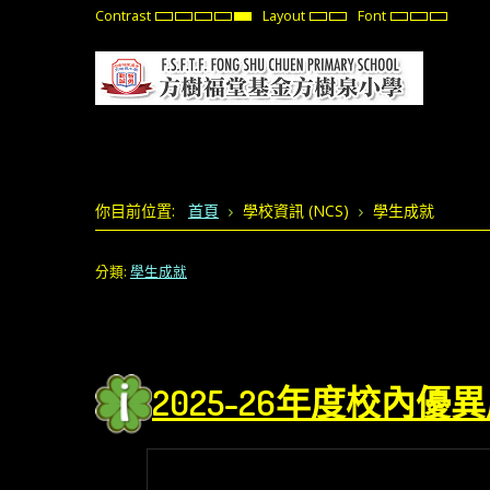
Contrast
Layout
Font
Default
Night
High
High
High
Fixed
Wide
Set
Set
Set
mode
mode
Contrast
Contrast
Contrast
layout
layout
Smaller
Default
Larger
Black
Black
Yellow
Font
Font
Font
White
Yellow
Black
mode
mode
mode
你目前位置:
首頁
學校資訊 (NCS)
學生成就
分類:
學生成就
2025
-26年度校內優異