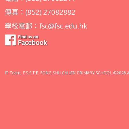
傳真：(852) 27082882
學校電郵：
fsc@fsc.edu.hk
IT Team, F.S.F.T.F. FONG SHU CHUEN PRIMARY SCHOOL ©2026 All