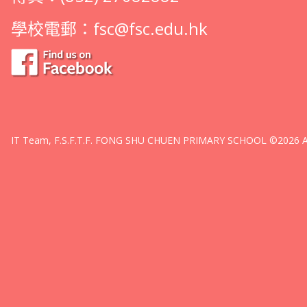
學校電郵：
fsc@fsc.edu.hk
IT Team, F.S.F.T.F. FONG SHU CHUEN PRIMARY SCHOOL ©2026 All