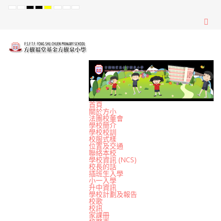
Default
Night
High
High
High
Set
Set
Set
mode
mode
Contrast
Contrast
Contrast
Smaller
Default
Larger
Black
Black
Yellow
Font
Font
Font
White
Yellow
Black
mode
mode
mode
首頁
關於方小
法團校董會
學校簡介
學校校訓
校服式樣
位置及交通
聯絡本校
學校資訊 (NCS)
校長的話
插班生入學
小一入學
升中資訊
學校計劃及報告
校歌
校訊
家課冊