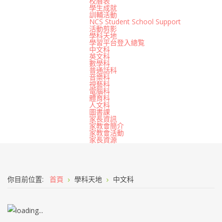
校曆表
學生成就
訓輔活動
NCS Student School Support
活動剪影
學科天地
學習平台登入總覧
中文科
英文科
數學科
普通話科
音樂科
視藝科
電腦科
體育科
人文科
圖書課
家長資訊
家教會簡介
家教會活動
家長資源
你目前位置:
首頁
學科天地
中文科