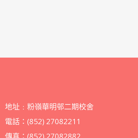
地址﹕粉嶺華明邨二期校舍
電話：(852) 27082211
傳真：(852) 27082882