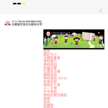
Default
Night
High
High
High
Set
Set
Set
mode
mode
Contrast
Contrast
Contrast
Smaller
Default
Larger
Black
Black
Yellow
Font
Font
Font
White
Yellow
Black
mode
mode
mode
首頁
關於方小
法團校董會
學校簡介
學校校訓
校服式樣
位置及交通
聯絡本校
學校資訊 (NCS)
校長的話
插班生入學
小一入學
升中資訊
學校計劃及報告
校歌
校訊
家課冊