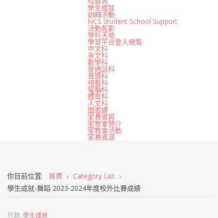
校曆表
學生成就
訓輔活動
NCS Student School Support
活動剪影
學科天地
學習平台登入總覧
中文科
英文科
數學科
普通話科
音樂科
視藝科
電腦科
體育科
人文科
圖書課
家長資訊
家教會簡介
家教會活動
家長資源
你目前位置:
首頁
Category List
學生成就-舞蹈 2023-2024年度校外比賽成績
分類:
學生成就