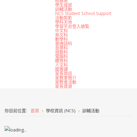
校曆表
學生成就
訓輔活動
NCS Student School Support
活動剪影
學科天地
學習平台登入總覧
中文科
英文科
數學科
普通話科
音樂科
視藝科
電腦科
體育科
人文科
圖書課
家長資訊
家教會簡介
家教會活動
家長資源
你目前位置:
首頁
學校資訊 (NCS)
訓輔活動