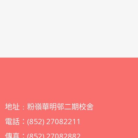
地址﹕粉嶺華明邨二期校舍
電話：(852) 27082211
傳真：(852) 27082882