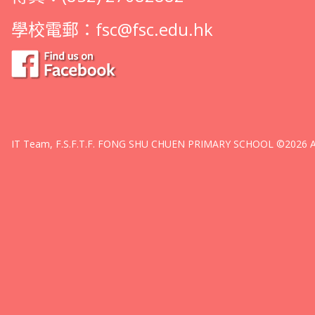
學校電郵：
fsc@fsc.edu.hk
IT Team, F.S.F.T.F. FONG SHU CHUEN PRIMARY SCHOOL ©2026 All