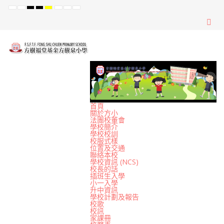
Default
Night
High
High
High
Set
Set
Set
mode
mode
Contrast
Contrast
Contrast
Smaller
Default
Larger
Black
Black
Yellow
Font
Font
Font
White
Yellow
Black
mode
mode
mode
首頁
關於方小
法團校董會
學校簡介
學校校訓
校服式樣
位置及交通
聯絡本校
學校資訊 (NCS)
校長的話
插班生入學
小一入學
升中資訊
學校計劃及報告
校歌
校訊
家課冊