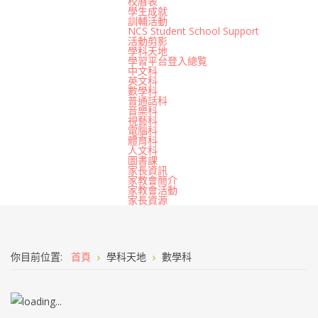
校曆表
學生成就
訓輔活動
NCS Student School Support
活動剪影
學科天地
學習平台登入總覧
中文科
英文科
數學科
普通話科
音樂科
視藝科
電腦科
體育科
人文科
圖書課
家長資訊
家教會簡介
家教會活動
家長資源
你目前位置:
首頁
學科天地
數學科