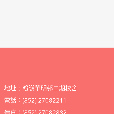
地址﹕粉嶺華明邨二期校舍
電話：(852) 27082211
傳真：(852) 27082882