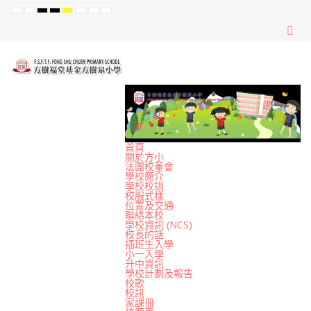
Default
Night
High
High
High
Set
Set
Set
mode
mode
Contrast
Contrast
Contrast
Smaller
Default
Larger
Black
Black
Yellow
Font
Font
Font
White
Yellow
Black
mode
mode
mode
首頁
關於方小
法團校董會
學校簡介
學校校訓
校服式樣
位置及交通
聯絡本校
學校資訊 (NCS)
校長的話
插班生入學
小一入學
升中資訊
學校計劃及報告
校歌
校訊
家課冊