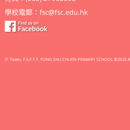
學校電郵：
fsc@fsc.edu.hk
IT Team, F.S.F.T.F. FONG SHU CHUEN PRIMARY SCHOOL ©2026 All