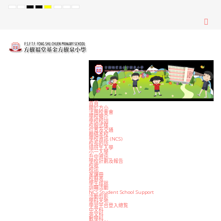
Default
Night
High
High
High
Set
Set
Set
mode
mode
Contrast
Contrast
Contrast
Smaller
Default
Larger
Black
Black
Yellow
Font
Font
Font
White
Yellow
Black
mode
mode
mode
首頁
關於方小
法團校董會
學校簡介
學校校訓
校服式樣
位置及交通
聯絡本校
學校資訊 (NCS)
校長的話
插班生入學
小一入學
升中資訊
學校計劃及報告
校歌
校訊
家課冊
校曆表
學生成就
訓輔活動
NCS Student School Support
活動剪影
學科天地
學習平台登入總覧
中文科
英文科
數學科