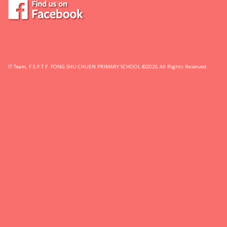
IT Team, F.S.F.T.F. FONG SHU CHUEN PRIMARY SCHOOL ©2026 All Rights Reserved.