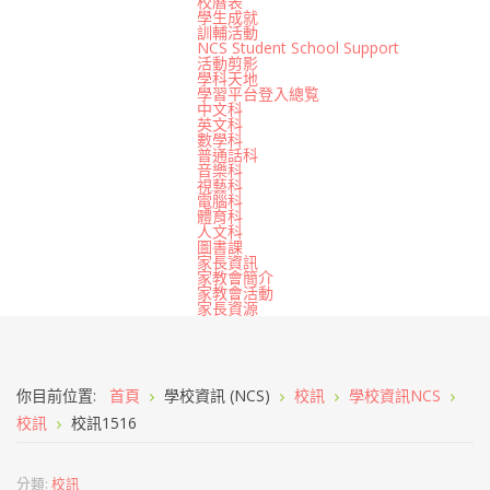
校曆表
學生成就
訓輔活動
NCS Student School Support
活動剪影
學科天地
學習平台登入總覧
中文科
英文科
數學科
普通話科
音樂科
視藝科
電腦科
體育科
人文科
圖書課
家長資訊
家教會簡介
家教會活動
家長資源
你目前位置:
首頁
學校資訊 (NCS)
校訊
學校資訊NCS
校訊
校訊1516
分類:
校訊