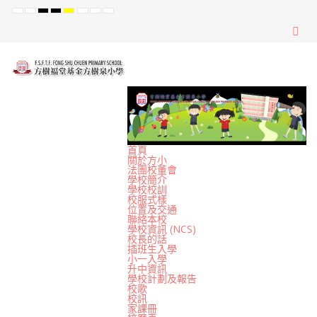
Default
Night
High
High
High
Set
Set
Set
mode
mode
Contrast
Contrast
Contrast
Smaller
Default
Larger
Black
Black
Yellow
Font
Font
Font
White
Yellow
Black
mode
mode
mode
首頁
關於方小
法團校董會
學校簡介
學校校訓
校服式樣
位置及交通
聯絡本校
學校資訊 (NCS)
校長的話
插班生入學
小一入學
升中資訊
學校計劃及報告
校歌
校訊
家課冊