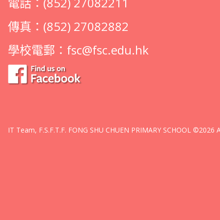
電話：(852) 27082211
傳真：(852) 27082882
學校電郵：
fsc@fsc.edu.hk
IT Team, F.S.F.T.F. FONG SHU CHUEN PRIMARY SCHOOL ©2026 All