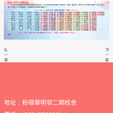
上
下
一
一
篇
篇
地址﹕粉嶺華明邨二期校舍