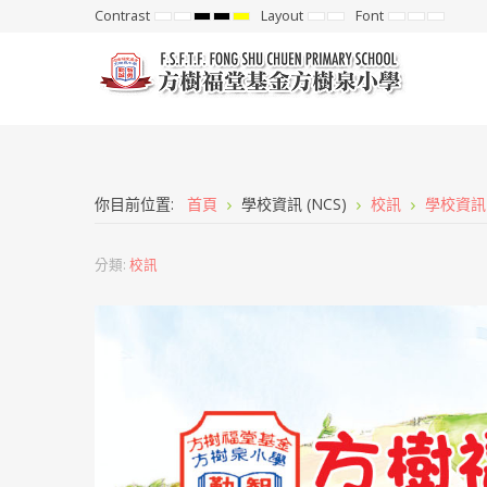
Contrast
Layout
Font
Default
Night
High
High
High
Fixed
Wide
Set
Set
Set
mode
mode
Contrast
Contrast
Contrast
layout
layout
Smaller
Default
Larger
Black
Black
Yellow
Font
Font
Font
White
Yellow
Black
mode
mode
mode
你目前位置:
首頁
學校資訊 (NCS)
校訊
學校資訊
分類:
校訊