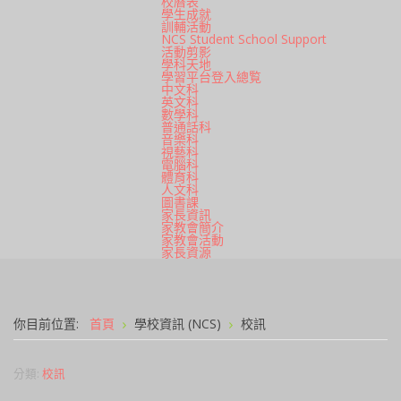
校曆表
學生成就
訓輔活動
NCS Student School Support
活動剪影
學科天地
學習平台登入總覧
中文科
英文科
數學科
普通話科
音樂科
視藝科
電腦科
體育科
人文科
圖書課
家長資訊
家教會簡介
家教會活動
家長資源
你目前位置:
首頁
學校資訊 (NCS)
校訊
分類:
校訊