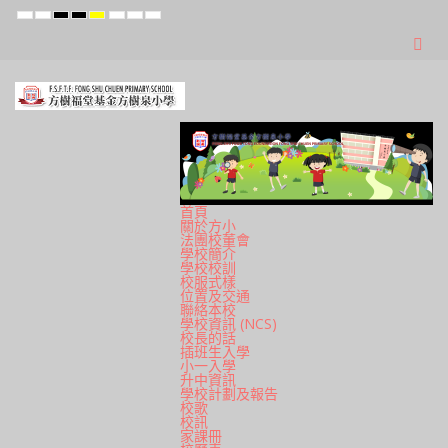
Default
Night
High
High
High
Set
Set
Set
mode
mode
Contrast
Contrast
Contrast
Smaller
Default
Larger
Black
Black
Yellow
Font
Font
Font
White
Yellow
Black
mode
mode
mode
首頁
關於方小
法團校董會
學校簡介
學校校訓
校服式樣
位置及交通
聯絡本校
學校資訊 (NCS)
校長的話
插班生入學
小一入學
升中資訊
學校計劃及報告
校歌
校訊
家課冊