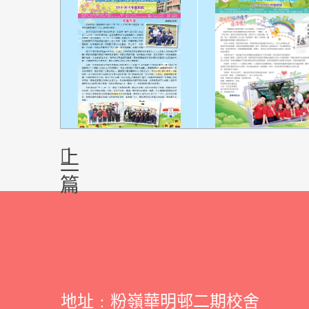
上
一
篇
地址﹕粉嶺華明邨二期校舍