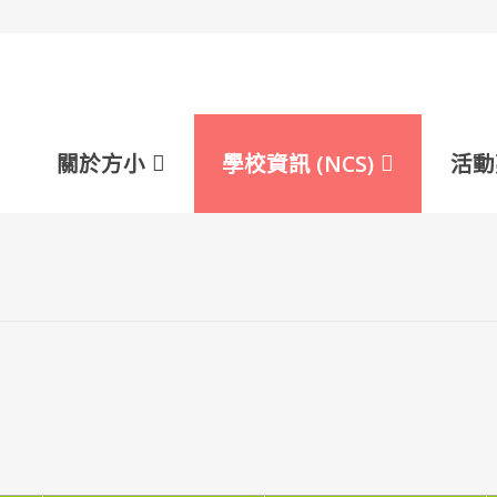
et
er
ault
arger
t
ont
關於方小
學校資訊 (NCS)
活動