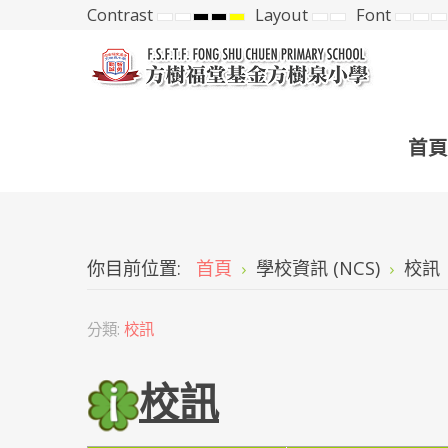
Contrast
Layout
Font
Default
Night
High
High
High
Fixed
Wide
Set
Set
S
mode
mode
Contrast
Contrast
Contrast
layout
layout
Small
Def
L
Black
Black
Yellow
Font
Fon
F
White
Yellow
Black
mode
mode
mode
首頁
你目前位置:
首頁
學校資訊 (NCS)
校訊
分類:
校訊
校訊