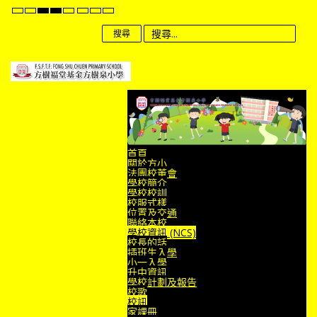
Default
Night
High
High
High
Set
Set
Set
mode
mode
Contrast
Contrast
Contrast
Smaller
Default
Larger
Black
Black
Yellow
Font
Font
Font
搜尋
White
Yellow
Black
mode
mode
mode
首頁
關於方小
法團校董會
學校簡介
學校校訓
校服式樣
位置及交通
聯絡本校
學校資訊 (NCS)
校長的話
插班生入學
小一入學
升中資訊
學校計劃及報告
校歌
校訊
家課冊