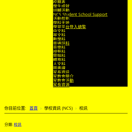
校曆表
學生成就
訓輔活動
NCS Student School Support
活動剪影
學科天地
學習平台登入總覧
中文科
英文科
數學科
普通話科
音樂科
視藝科
電腦科
體育科
人文科
圖書課
家長資訊
家教會簡介
家教會活動
家長資源
你目前位置:
首頁
學校資訊 (NCS)
校訊
分類:
校訊