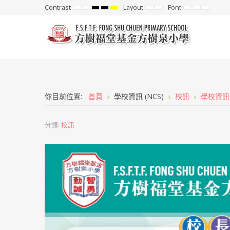
Contrast
Layout
Font
Default
Night
High
High
High
Fixed
Wide
Set
Set
Set
mode
mode
Contrast
Contrast
Contrast
layout
layout
Smaller
Default
Larger
Black
Black
Yellow
Font
Font
Font
White
Yellow
Black
mode
mode
mode
你目前位置:
首頁
學校資訊 (NCS)
校訊
學校資訊
分類:
校訊