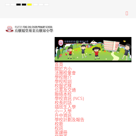
Default
Night
High
High
High
Set
Set
Set
mode
mode
Contrast
Contrast
Contrast
Smaller
Default
Larger
Black
Black
Yellow
Font
Font
Font
White
Yellow
Black
mode
mode
mode
首頁
關於方小
法團校董會
學校簡介
學校校訓
校服式樣
位置及交通
聯絡本校
學校資訊 (NCS)
校長的話
插班生入學
小一入學
升中資訊
學校計劃及報告
校歌
校訊
家課冊