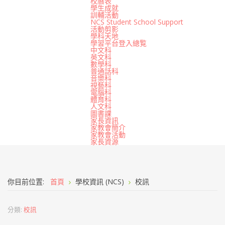
校曆表
學生成就
訓輔活動
NCS Student School Support
活動剪影
學科天地
學習平台登入總覧
中文科
英文科
數學科
普通話科
音樂科
視藝科
電腦科
體育科
人文科
圖書課
家長資訊
家教會簡介
家教會活動
家長資源
你目前位置:
首頁
學校資訊 (NCS)
校訊
分類:
校訊