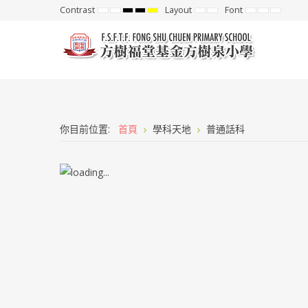
Contrast
Layout
Font
Default
Night
High
High
High
Fixed
Wide
Set
Set
Set
mode
mode
Contrast
Contrast
Contrast
layout
layout
Smaller
Default
Larger
Black
Black
Yellow
Font
Font
Font
White
Yellow
Black
mode
mode
mode
你目前位置:
首頁
學科天地
普通話科