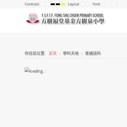
Contrast
Layout
Font
Default
Night
High
High
High
Fixed
Wide
Set
Set
Set
mode
mode
Contrast
Contrast
Contrast
layout
layout
Smaller
Default
Larger
Black
Black
Yellow
Font
Font
Font
White
Yellow
Black
mode
mode
mode
你目前位置:
首頁
學科天地
普通話科