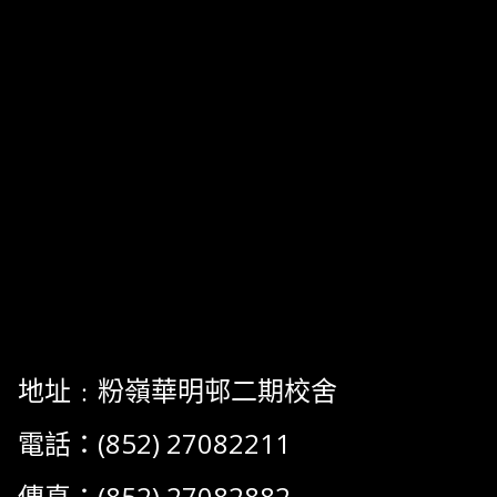
地址﹕粉嶺華明邨二期校舍
電話：(852) 27082211
傳真：(852) 27082882