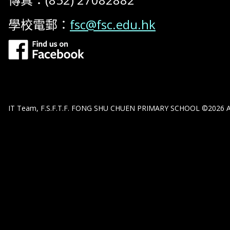
學校電郵：
fsc@fsc.edu.hk
IT Team, F.S.F.T.F. FONG SHU CHUEN PRIMARY SCHOOL ©2026 All