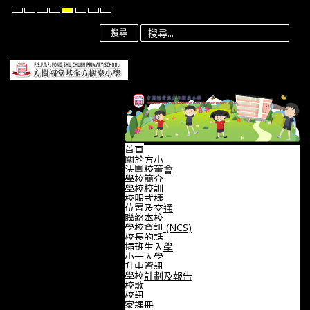
Default
Night
High
High
High
Set
Set
Set
mode
mode
Contrast
Contrast
Contrast
Smaller
Default
Larger
Black
Black
Yellow
Font
Font
Font
搜尋
White
Yellow
Black
mode
mode
mode
首頁
關於方小
法團校董會
學校簡介
學校校訓
校服式樣
位置及交通
聯絡本校
學校資訊 (NCS)
校長的話
插班生入學
小一入學
升中資訊
學校計劃及報告
校歌
校訊
家課冊