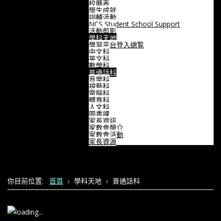
校曆表
學生成就
訓輔活動
NCS Student School Support
活動剪影
學科天地
學習平台登入總覧
中文科
英文科
數學科
普通話科
音樂科
視藝科
電腦科
體育科
人文科
圖書課
家長資訊
家教會簡介
家教會活動
家長資源
你目前位置:
首頁
學科天地
普通話科