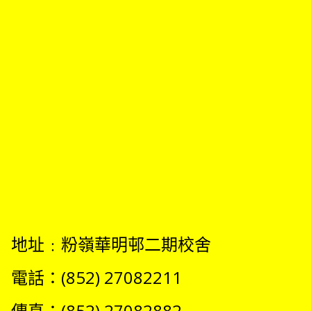
地址﹕粉嶺華明邨二期校舍
電話：(852) 27082211
傳真：(852) 27082882