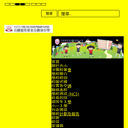
Default
Night
High
High
High
Set
Set
Set
mode
mode
Contrast
Contrast
Contrast
Smaller
Default
Larger
Black
Black
Yellow
Font
Font
Font
搜尋
White
Yellow
Black
mode
mode
mode
首頁
關於方小
法團校董會
學校簡介
學校校訓
校服式樣
位置及交通
聯絡本校
學校資訊 (NCS)
校長的話
插班生入學
小一入學
升中資訊
學校計劃及報告
校歌
校訊
家課冊