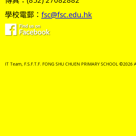
學校電郵：
fsc@fsc.edu.hk
IT Team, F.S.F.T.F. FONG SHU CHUEN PRIMARY SCHOOL ©2026 All