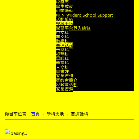
校曆表
學生成就
訓輔活動
NCS Student School Support
活動剪影
學科天地
學習平台登入總覧
中文科
英文科
數學科
普通話科
音樂科
視藝科
電腦科
體育科
人文科
圖書課
家長資訊
家教會簡介
家教會活動
家長資源
你目前位置:
首頁
學科天地
普通話科