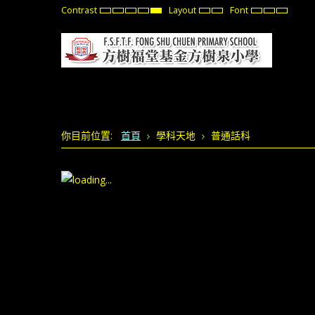
Contrast
Layout
Font
Default
Night
High
High
High
Fixed
Wide
Set
Set
Set
mode
mode
Contrast
Contrast
Contrast
layout
layout
Smaller
Default
Larger
Black
Black
Yellow
Font
Font
Font
White
Yellow
Black
mode
mode
mode
你目前位置:
首頁
學科天地
普通話科