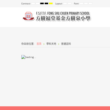
Contrast
Layout
Font
Default
Night
High
High
High
Fixed
Wide
Set
Set
Set
mode
mode
Contrast
Contrast
Contrast
layout
layout
Smaller
Default
Larger
Black
Black
Yellow
Font
Font
Font
White
Yellow
Black
mode
mode
mode
你目前位置:
首頁
學科天地
普通話科