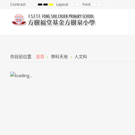
Contrast
Layout
Font
Default
Night
High
High
High
Fixed
Wide
Set
Set
Set
mode
mode
Contrast
Contrast
Contrast
layout
layout
Smaller
Default
Larger
Black
Black
Yellow
Font
Font
Font
White
Yellow
Black
mode
mode
mode
你目前位置:
首頁
學科天地
人文科