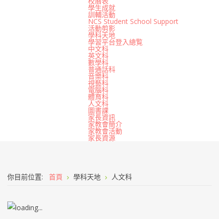
校曆表
學生成就
訓輔活動
NCS Student School Support
活動剪影
學科天地
學習平台登入總覧
中文科
英文科
數學科
普通話科
音樂科
視藝科
電腦科
體育科
人文科
圖書課
家長資訊
家教會簡介
家教會活動
家長資源
你目前位置:
首頁
學科天地
人文科