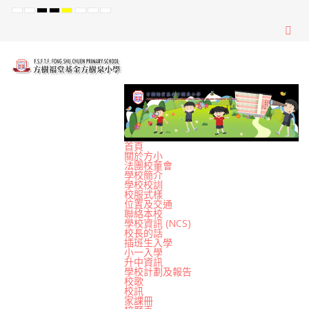
Default
Night
High
High
High
Set
Set
Set
mode
mode
Contrast
Contrast
Contrast
Smaller
Default
Larger
Black
Black
Yellow
Font
Font
Font
White
Yellow
Black
mode
mode
mode
首頁
關於方小
法團校董會
學校簡介
學校校訓
校服式樣
位置及交通
聯絡本校
學校資訊 (NCS)
校長的話
插班生入學
小一入學
升中資訊
學校計劃及報告
校歌
校訊
家課冊