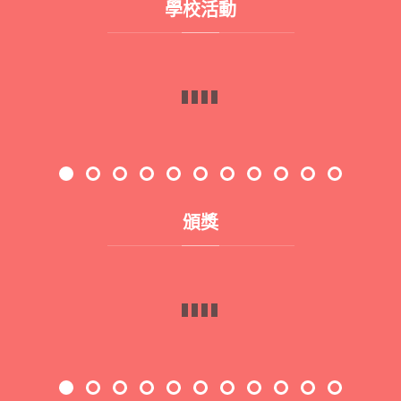
學校活動
2526_結業禮
2526_遊戲日
2526_
2526_英文日
2526_彩虹派對
2526_才藝展
P.1A Zoo animal posters
2025-2026 莘莘入場：學校文化日計劃_「解構中式歷史建築」工作坊
2526_3x3 School Tour 2026
2526_P.1B_english_Animal Project
2526_「視藝及人文科」快閃活動_「藝」遊未盡：中外藝術快閃挑戰 !
2526_家教會周年大會暨訓輔頒獎禮
頒獎
北區優秀學生選舉2025-2026
校服儀容暨課室清潔比賽
香港學校音樂節(2026) 獲獎
全港小學生「兩文三語」閱讀分享比賽2025（普通話組）
英文日填色比賽，初級組及高級組冠亞季及插畫家奬
全能跳繩挑戰賽2026
2025-26 悦讀千里號 閱讀獎勵計劃「閱讀船長」 證書及小學組「閱讀銀獎」獎項
2025/26 香港學校戲劇節(戲劇節)
English Passport印章獎項
聯校音樂大賽2026
2526_中國舞獎項