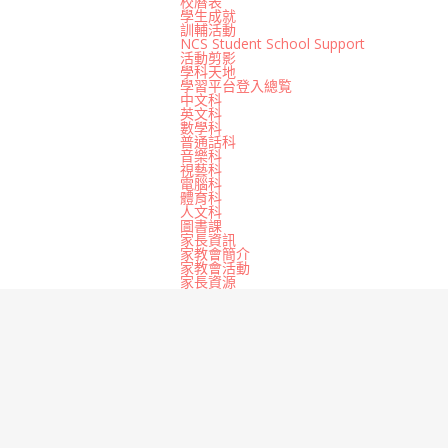
校曆表
學生成就
訓輔活動
NCS Student School Support
活動剪影
學科天地
學習平台登入總覧
中文科
英文科
數學科
普通話科
音樂科
視藝科
電腦科
體育科
人文科
圖書課
家長資訊
家教會簡介
家教會活動
家長資源