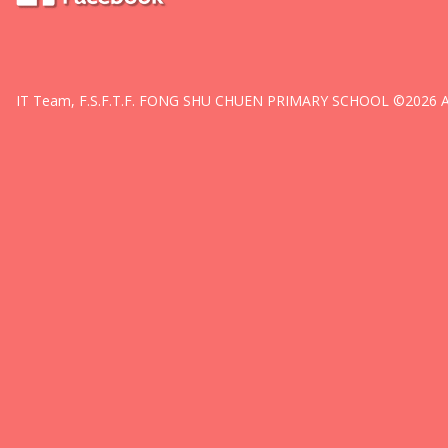
IT Team, F.S.F.T.F. FONG SHU CHUEN PRIMARY SCHOOL ©2026 All