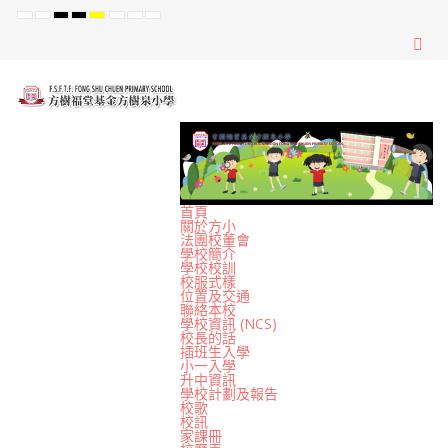
Default
Night
High
High
High
Set
Set
Set
mode
mode
Contrast
Contrast
Contrast
Smaller
Default
Larger
Black
Black
Yellow
Font
Font
Font
White
Yellow
Black
mode
mode
mode
首頁
關於方小
法團校董會
學校簡介
學校校訓
校服式樣
位置及交通
聯絡本校
學校資訊 (NCS)
校長的話
插班生入學
小一入學
升中資訊
學校計劃及報告
校歌
校訊
家課冊