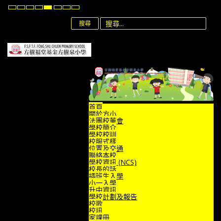
Default
Night
High
High
High
Set
Set
Set
mode
mode
Contrast
Contrast
Contrast
Smaller
Default
Larger
Black
Black
Yellow
Font
Font
Font
搜尋
White
Yellow
Black
mode
mode
mode
首頁
關於方小
法團校董會
學校簡介
學校校訓
校服式樣
位置及交通
聯絡本校
學校資訊 (NCS)
校長的話
插班生入學
小一入學
升中資訊
學校計劃及報告
校歌
校訊
家課冊