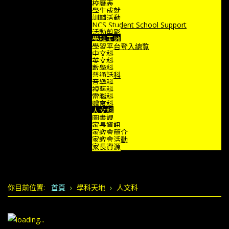
校曆表
學生成就
訓輔活動
NCS Student School Support
活動剪影
學科天地
學習平台登入總覧
中文科
英文科
數學科
普通話科
音樂科
視藝科
電腦科
體育科
人文科
圖書課
家長資訊
家教會簡介
家教會活動
家長資源
你目前位置:
首頁
學科天地
人文科