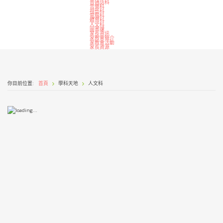
普通話科
音樂科
視藝科
電腦科
體育科
人文科
圖書課
家長資訊
家教會簡介
家教會活動
家長資源
你目前位置:
首頁
學科天地
人文科