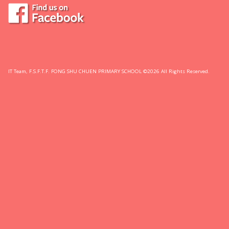
IT Team, F.S.F.T.F. FONG SHU CHUEN PRIMARY SCHOOL ©2026 All Rights Reserved.