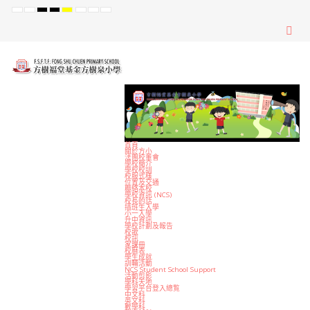
Default
Night
High
High
High
Set
Set
Set
mode
mode
Contrast
Contrast
Contrast
Smaller
Default
Larger
Black
Black
Yellow
Font
Font
Font
White
Yellow
Black
mode
mode
mode
首頁
關於方小
法團校董會
學校簡介
學校校訓
校服式樣
位置及交通
聯絡本校
學校資訊 (NCS)
校長的話
插班生入學
小一入學
升中資訊
學校計劃及報告
校歌
校訊
家課冊
校曆表
學生成就
訓輔活動
NCS Student School Support
活動剪影
學科天地
學習平台登入總覧
中文科
英文科
數學科