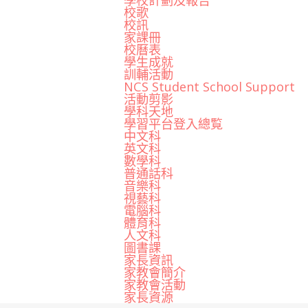
學校計劃及報告
校歌
校訊
家課冊
校曆表
學生成就
訓輔活動
NCS Student School Support
活動剪影
學科天地
學習平台登入總覧
中文科
英文科
數學科
普通話科
音樂科
視藝科
電腦科
體育科
人文科
圖書課
家長資訊
家教會簡介
家教會活動
家長資源