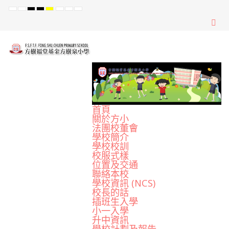
Default
Night
High
High
High
Set
Set
Set
mode
mode
Contrast
Contrast
Contrast
Smaller
Default
Larger
Black
Black
Yellow
Font
Font
Font
White
Yellow
Black
mode
mode
mode
首頁
關於方小
法團校董會
學校簡介
學校校訓
校服式樣
位置及交通
聯絡本校
學校資訊 (NCS)
校長的話
插班生入學
小一入學
升中資訊