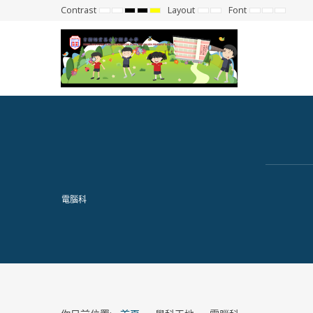
Contrast
Layout
Font
Default
Night
High
High
High
Fixed
Wide
Set
Set
Set
mode
mode
Contrast
Contrast
Contrast
layout
layout
Smaller
Default
Larger
Black
Black
Yellow
Font
Font
Font
White
Yellow
Black
mode
mode
mode
電腦科