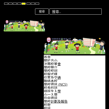
Default
Night
High
High
High
Set
Set
Set
mode
mode
Contrast
Contrast
Contrast
Smaller
Default
Larger
Black
Black
Yellow
Font
Font
Font
搜尋
White
Yellow
Black
mode
mode
mode
首頁
關於方小
法團校董會
學校簡介
學校校訓
校服式樣
位置及交通
聯絡本校
學校資訊 (NCS)
校長的話
插班生入學
小一入學
升中資訊
學校計劃及報告
校歌
校訊