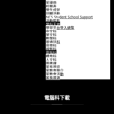
家課冊
校曆表
學生成就
訓輔活動
NCS Student School Support
活動剪影
學科天地
學習平台登入總覧
中文科
英文科
數學科
普通話科
音樂科
視藝科
電腦科
體育科
人文科
圖書課
家長資訊
家教會簡介
家教會活動
家長資源
電腦科下載