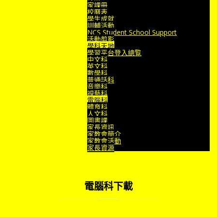
家課冊
校曆表
學生成就
訓輔活動
NCS Student School Support
活動剪影
學科天地
學習平台登入總覧
中文科
英文科
數學科
普通話科
音樂科
視藝科
電腦科
體育科
人文科
圖書課
家長資訊
家教會簡介
家教會活動
家長資源
電腦科下載