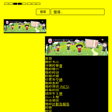
Default
Night
High
High
High
Set
Set
Set
mode
mode
Contrast
Contrast
Contrast
Smaller
Default
Larger
Black
Black
Yellow
Font
Font
Font
搜尋
White
Yellow
Black
mode
mode
mode
首頁
關於方小
法團校董會
學校簡介
學校校訓
校服式樣
位置及交通
聯絡本校
學校資訊 (NCS)
校長的話
插班生入學
小一入學
升中資訊
學校計劃及報告
校歌
校訊