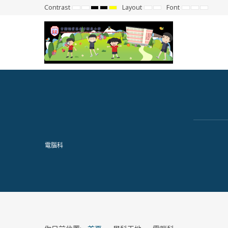
Contrast
Layout
Font
Default
Night
High
High
High
Fixed
Wide
Set
Set
Set
mode
mode
Contrast
Contrast
Contrast
layout
layout
Smaller
Default
Larger
Black
Black
Yellow
Font
Font
Font
White
Yellow
Black
mode
mode
mode
電腦科