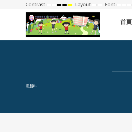
Contrast
Layout
Font
Default
Night
High
High
High
Fixed
Wide
Set
Set
S
mode
mode
Contrast
Contrast
Contrast
layout
layout
Small
Def
L
Black
Black
Yellow
Font
Fon
F
White
Yellow
Black
首頁
mode
mode
mode
電腦科