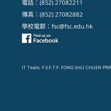
電話：(852) 27082211
傳真：(852) 27082882
學校電郵：
fsc@fsc.edu.hk
IT Team, F.S.F.T.F. FONG SHU CHUEN PRI