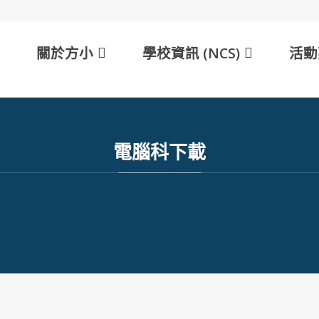
et
er
ault
arger
t
ont
關於方小
學校資訊 (NCS)
活動
電腦科下載