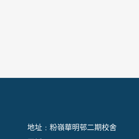
地址﹕粉嶺華明邨二期校舍