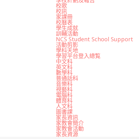
學校計劃及報告
校歌
校訊
家課冊
校曆表
學生成就
訓輔活動
NCS Student School Support
活動剪影
學科天地
學習平台登入總覧
中文科
英文科
數學科
普通話科
音樂科
視藝科
電腦科
體育科
人文科
圖書課
家長資訊
家教會簡介
家教會活動
家長資源