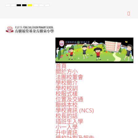
Default
Night
High
High
High
Set
Set
Set
mode
mode
Contrast
Contrast
Contrast
Smaller
Default
Larger
Black
Black
Yellow
Font
Font
Font
White
Yellow
Black
mode
mode
mode
首頁
關於方小
法團校董會
學校簡介
學校校訓
校服式樣
位置及交通
聯絡本校
學校資訊 (NCS)
校長的話
插班生入學
小一入學
升中資訊