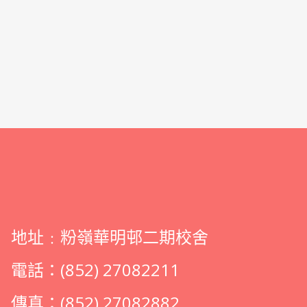
地址﹕粉嶺華明邨二期校舍
電話：(852) 27082211
傳真：(852) 27082882