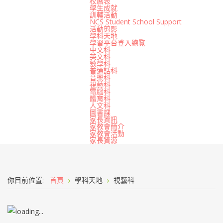
校曆表
學生成就
訓輔活動
NCS Student School Support
活動剪影
學科天地
學習平台登入總覧
中文科
英文科
數學科
普通話科
音樂科
視藝科
電腦科
體育科
人文科
圖書課
家長資訊
家教會簡介
家教會活動
家長資源
你目前位置:
首頁
學科天地
視藝科