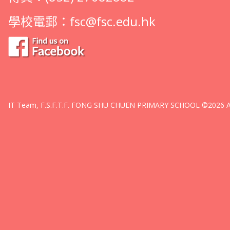
學校電郵：
fsc@fsc.edu.hk
IT Team, F.S.F.T.F. FONG SHU CHUEN PRIMARY SCHOOL ©2026 All