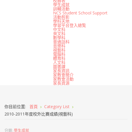
校曆表
學生成就
訓輔活動
NCS Student School Support
活動剪影
學科天地
學習平台登入總覧
中文科
英文科
數學科
普通話科
音樂科
視藝科
電腦科
體育科
人文科
圖書課
家長資訊
家教會簡介
家教會活動
家長資源
你目前位置:
首頁
Category List
2010-2011年度校外比賽成績(視藝科)
分類:
學生成就