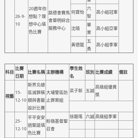
六
20週年你
何寶怡
高小組冠軍
路德會賽馬
智
26-9-
想點？理
會華明綜合
10
想中心填
畢
服務中心
沈晴
高小組亞軍
色比賽
業
五
黃德龍
高小組季軍
勇
比賽
學生姓
科目
比賽名稱
主辦機構
班別
比賽成績
備註
日期
名
新界北總
高級組優異
梁子新
五誠
15-
區滅罪橫
大埔警區防
獎
視藝
12-10
額與書籤
止罪案組
設計比賽
徐靚瑤
六誠
高級組季軍
平平安安
25-
粉嶺基督聖
過聖誕填
12-10
召會
色比賽