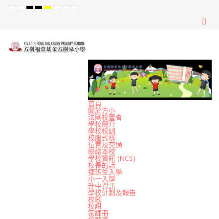
Default
Night
High
High
High
Set
Set
Set
mode
mode
Contrast
Contrast
Contrast
Smaller
Default
Larger
Black
Black
Yellow
Font
Font
Font
White
Yellow
Black
mode
mode
mode
首頁
關於方小
法團校董會
學校簡介
學校校訓
校服式樣
位置及交通
聯絡本校
學校資訊 (NCS)
校長的話
插班生入學
小一入學
升中資訊
學校計劃及報告
校歌
校訊
家課冊