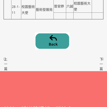
校園藝術大
曾安婷
六誠
28-1-
校園藝術
使
藝術發展局
11
大使
上
下
一
一
篇
篇