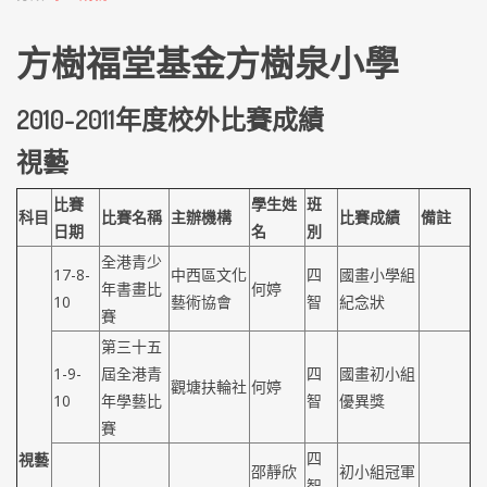
方樹福堂基金方樹泉小學
2010-2011年度校外比賽成績
視藝
比賽
學生姓
班
科目
比賽名稱
主辦機構
比賽成績
備註
日期
名
別
全港青少
17-8-
中西區文化
四
國畫小學組
年書畫比
何婷
10
藝術協會
智
紀念狀
賽
第三十五
1-9-
屆全港青
四
國畫初小組
觀塘扶輪社
何婷
10
年學藝比
智
優異獎
賽
四
視藝
邵靜欣
初小組冠軍
智