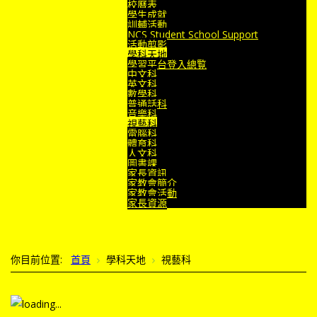
校曆表
學生成就
訓輔活動
NCS Student School Support
活動剪影
學科天地
學習平台登入總覧
中文科
英文科
數學科
普通話科
音樂科
視藝科
電腦科
體育科
人文科
圖書課
家長資訊
家教會簡介
家教會活動
家長資源
你目前位置:
首頁
學科天地
視藝科