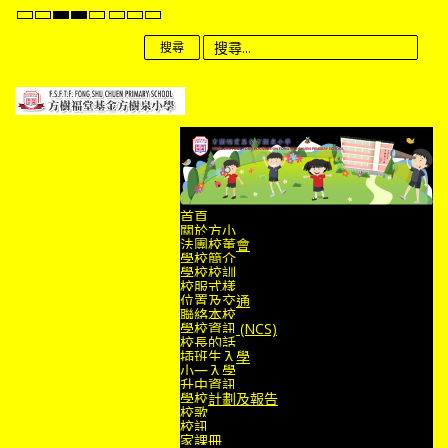
Default
Night
High
High
High
Set
Set
Set
mode
mode
Contrast
Contrast
Contrast
Smaller
Default
Larger
Black
Black
Yellow
Font
Font
Font
搜尋
White
Yellow
Black
mode
mode
mode
首頁
關於方小
法團校董會
學校簡介
學校校訓
校服式樣
位置及交通
聯絡本校
學校資訊 (NCS)
校長的話
插班生入學
小一入學
升中資訊
學校計劃及報告
校歌
校訊
家課冊