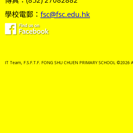
學校電郵：
fsc@fsc.edu.hk
IT Team, F.S.F.T.F. FONG SHU CHUEN PRIMARY SCHOOL ©2026 All