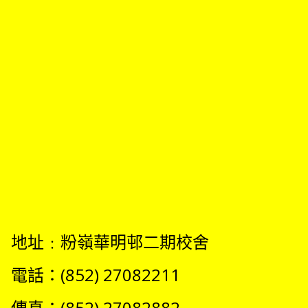
地址﹕粉嶺華明邨二期校舍
電話：(852) 27082211
傳真：(852) 27082882