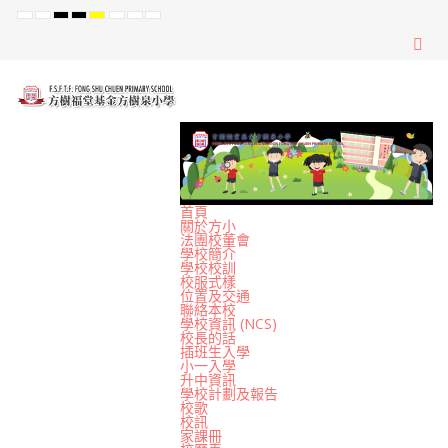
Default
Night
High
High
High
Set
Set
Set
mode
mode
Contrast
Contrast
Contrast
Smaller
Default
Larger
Black
Black
Yellow
Font
Font
Font
White
Yellow
Black
mode
mode
mode
首頁
關於方小
法團校董會
學校簡介
學校校訓
校服式樣
位置及交通
聯絡本校
學校資訊 (NCS)
校長的話
插班生入學
小一入學
升中資訊
學校計劃及報告
校歌
校訊
家課冊