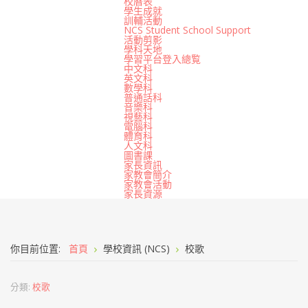
校曆表
學生成就
訓輔活動
NCS Student School Support
活動剪影
學科天地
學習平台登入總覧
中文科
英文科
數學科
普通話科
音樂科
視藝科
電腦科
體育科
人文科
圖書課
家長資訊
家教會簡介
家教會活動
家長資源
你目前位置:
首頁
學校資訊 (NCS)
校歌
分類:
校歌