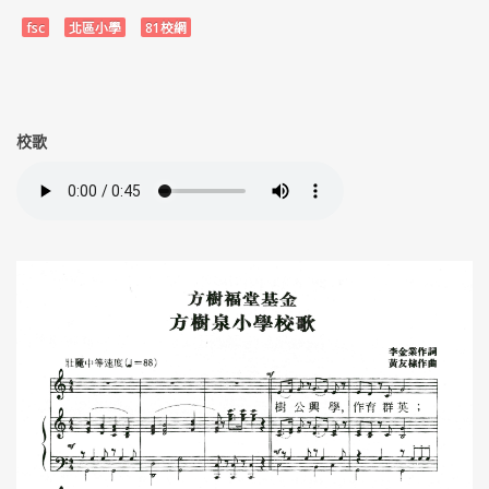
fsc
北區小學
81校網
校歌