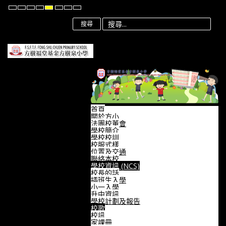
Default
Night
High
High
High
Set
Set
Set
mode
mode
Contrast
Contrast
Contrast
Smaller
Default
Larger
Black
Black
Yellow
Font
Font
Font
搜尋
White
Yellow
Black
mode
mode
mode
首頁
關於方小
法團校董會
學校簡介
學校校訓
校服式樣
位置及交通
聯絡本校
學校資訊 (NCS)
校長的話
插班生入學
小一入學
升中資訊
學校計劃及報告
校歌
校訊
家課冊