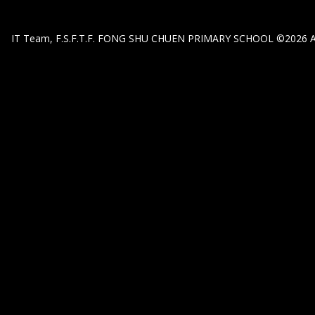
IT Team, F.S.F.T.F. FONG SHU CHUEN PRIMARY SCHOOL ©2026 All