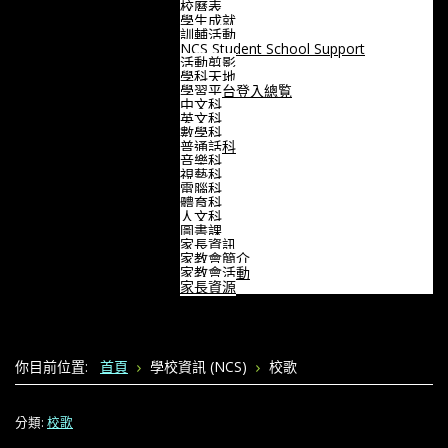
校曆表
學生成就
訓輔活動
NCS Student School Support
活動剪影
學科天地
學習平台登入總覧
中文科
英文科
數學科
普通話科
音樂科
視藝科
電腦科
體育科
人文科
圖書課
家長資訊
家教會簡介
家教會活動
家長資源
你目前位置:
首頁
學校資訊 (NCS)
校歌
分類:
校歌