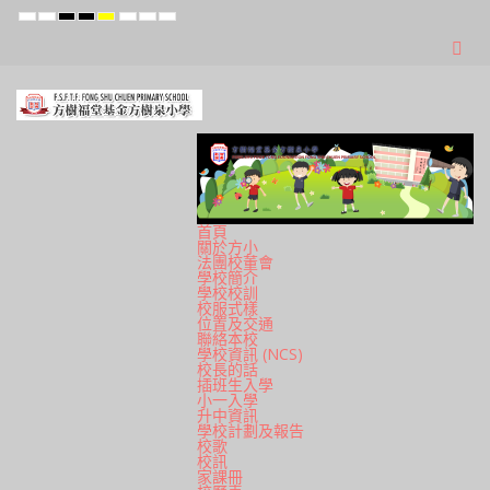
Default
Night
High
High
High
Set
Set
Set
mode
mode
Contrast
Contrast
Contrast
Smaller
Default
Larger
Black
Black
Yellow
Font
Font
Font
White
Yellow
Black
mode
mode
mode
首頁
關於方小
法團校董會
學校簡介
學校校訓
校服式樣
位置及交通
聯絡本校
學校資訊 (NCS)
校長的話
插班生入學
小一入學
升中資訊
學校計劃及報告
校歌
校訊
家課冊