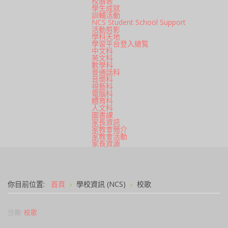
校曆表
學生成就
訓輔活動
NCS Student School Support
活動剪影
學科天地
學習平台登入總覧
中文科
英文科
數學科
普通話科
音樂科
視藝科
電腦科
體育科
人文科
圖書課
家長資訊
家教會簡介
家教會活動
家長資源
你目前位置:
首頁
學校資訊 (NCS)
校歌
分類:
校歌