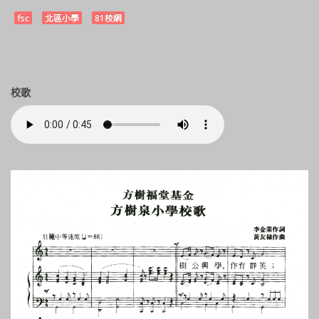
fsc
北區小學
81校網
校歌