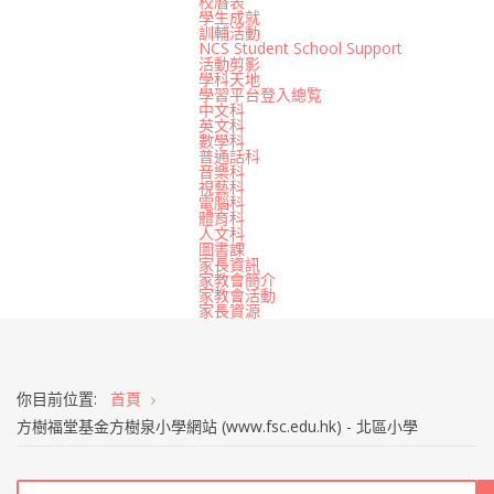
校曆表
學生成就
訓輔活動
NCS Student School Support
活動剪影
學科天地
學習平台登入總覧
中文科
英文科
數學科
普通話科
音樂科
視藝科
電腦科
體育科
人文科
圖書課
家長資訊
家教會簡介
家教會活動
家長資源
你目前位置:
首頁
方樹福堂基金方樹泉小學網站 (www.fsc.edu.hk) - 北區小學