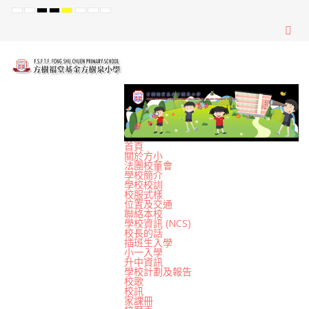
Default
Night
High
High
High
Set
Set
Set
mode
mode
Contrast
Contrast
Contrast
Smaller
Default
Larger
Black
Black
Yellow
Font
Font
Font
White
Yellow
Black
mode
mode
mode
首頁
關於方小
法團校董會
學校簡介
學校校訓
校服式樣
位置及交通
聯絡本校
學校資訊 (NCS)
校長的話
插班生入學
小一入學
升中資訊
學校計劃及報告
校歌
校訊
家課冊