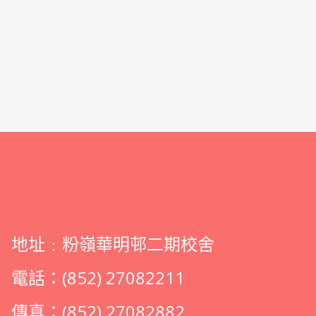
地址﹕粉嶺華明邨二期校舍
電話：(852) 27082211
傳真：(852) 27082882