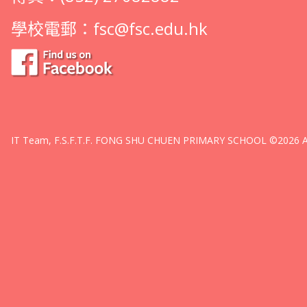
學校電郵：
fsc@fsc.edu.hk
IT Team, F.S.F.T.F. FONG SHU CHUEN PRIMARY SCHOOL ©2026 All