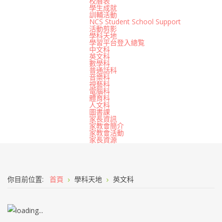
校曆表
學生成就
訓輔活動
NCS Student School Support
活動剪影
學科天地
學習平台登入總覧
中文科
英文科
數學科
普通話科
音樂科
視藝科
電腦科
體育科
人文科
圖書課
家長資訊
家教會簡介
家教會活動
家長資源
你目前位置:
首頁
學科天地
英文科