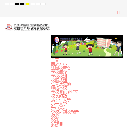
Default
Night
High
High
High
Set
Set
Set
mode
mode
Contrast
Contrast
Contrast
Smaller
Default
Larger
Black
Black
Yellow
Font
Font
Font
White
Yellow
Black
mode
mode
mode
首頁
關於方小
法團校董會
學校簡介
學校校訓
校服式樣
位置及交通
聯絡本校
學校資訊 (NCS)
校長的話
插班生入學
小一入學
升中資訊
學校計劃及報告
校歌
校訊
家課冊