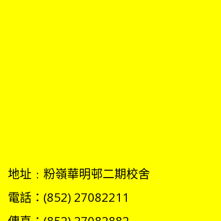
地址﹕粉嶺華明邨二期校舍
電話：(852) 27082211
傳真：(852) 27082882