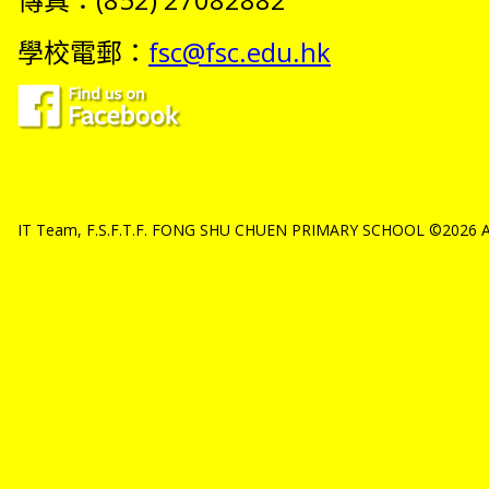
學校電郵：
fsc@fsc.edu.hk
IT Team, F.S.F.T.F. FONG SHU CHUEN PRIMARY SCHOOL ©2026 All