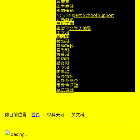
校曆表
學生成就
訓輔活動
NCS Student School Support
活動剪影
學科天地
學習平台登入總覧
中文科
英文科
數學科
普通話科
音樂科
視藝科
電腦科
體育科
人文科
圖書課
家長資訊
家教會簡介
家教會活動
家長資源
你目前位置:
首頁
學科天地
英文科