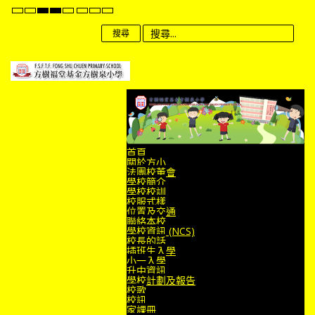
Default
Night
High
High
High
Set
Set
Set
mode
mode
Contrast
Contrast
Contrast
Smaller
Default
Larger
Black
Black
Yellow
Font
Font
Font
搜尋
White
Yellow
Black
mode
mode
mode
首頁
關於方小
法團校董會
學校簡介
學校校訓
校服式樣
位置及交通
聯絡本校
學校資訊 (NCS)
校長的話
插班生入學
小一入學
升中資訊
學校計劃及報告
校歌
校訊
家課冊